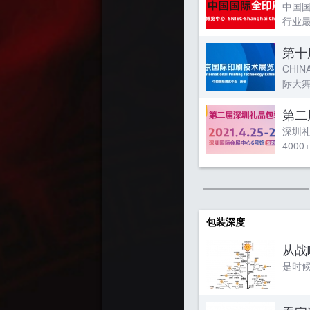
中国
行业最
第十
CHI
际大舞
第二
深圳礼
400
包装深度
从战
是时候