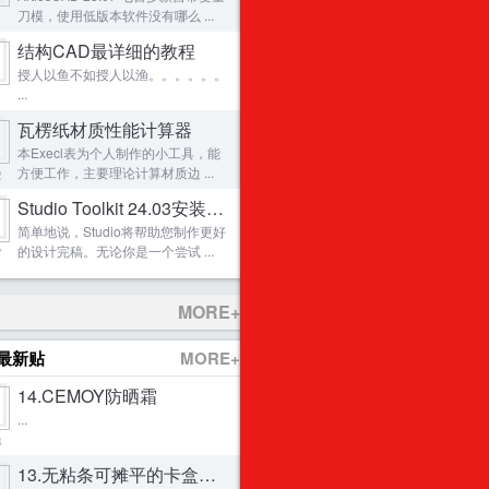
刀模，使用低版本软件没有哪么 ...
1
平面构成+平面设计技巧
38
结构CAD最详细的教程
不要让重复劳动占用你的时间！
39
授人以鱼不如授人以渔。。。。。。
Impact 2014 震撼来袭
40
...
1
申精-撕裂与配对的设置要点
41
瓦楞纸材质性能计算器
原创申精：烟盒&内衬+贴图+3D成型（全程无
42
本Execl表为个人制作的小工具，能
方便工作，主要理论计算材质边 ...
2
发一款一体成型的茶杯、碟子套装纸盒。
43
Studio Toolkit 24.03安装软件
Artioscad 7.7 下载链接和安装方法【仅用于
44
简单地说，Studio将帮助您制作更好
3DS MAX制作背封袋教程
45
的设计完稿。无论你是一个尝试 ...
7
artioscad14(1132)学习补丁！！！
46
仿厚卡纸鞋盒瓦楞纸结构
47
MORE+
一个价值300块的LOGO的诞生全过程
48
最新贴
MORE+
visualizer烟盒模版
49
14.CEMOY防晒霜
发一个以前做过的医疗仪器的包装（纸板+胶
50
...
3
13.无粘条可摊平的卡盒（稀物集卸妆膏）