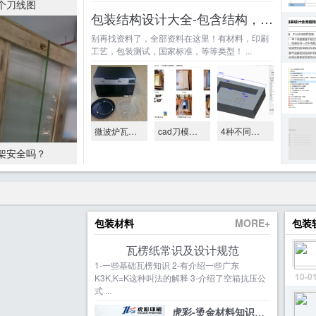
个刀线图
包装结构设计大全-包含结构，印刷，材料，
别再找资料了，全部资料在这里！有材料，印刷
工艺，包装测试，国家标准，等等类型！ ...
微波炉瓦楞缓冲包装
cad刀模绘图视频教程
4种不同的软件实现包装结构参数化
架安全吗？
包装材料
MORE+
包装
瓦楞纸常识及设计规范
1-一些基础瓦楞知识 2-有介绍一些广东
10-0
K3K,K=K这种叫法的解释 3-介绍了空箱抗压公
式 ...
虎彩-烫金材料知识培训