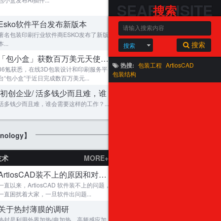
SEARCHSITE
搜索
Esko软件平台发布新版本
著名包装印刷行业软件商ESKO发布了新版
马跃新程，岁启华章！2026年包装迷红包计划
本...
搜索
搜索
「包小盒」获数百万美元天使轮融
热搜:
包装工程
ArtiosCAD
36氪获悉，在线3D包装设计和印刷服务平
包装结构
台“包小盒”于近日完成数百万美元...
/初创企业/ 活多钱少而且难，谁
金蛇贺岁！蛇年大吉！2025年包装迷红包计划
活多钱少而且难，谁会需要这样的工作？...
包装迷精华贴
MORE +
nology】
结构CAD最详细的教程
1
技术
MORE+
包装结构设计大全-包含结构，印刷，材料，
2
龙行大运，龙年大吉！2024年包装迷龙年红包
微波炉瓦楞缓冲包装
3
ArtiosCAD装不上的原因和对策 ？
一直以来，ArtiosCAD 软件装不上的问题，
广汽菲亚特奇瑞蔚来汽车吉利长安福特众泰北
4
一直困扰着大家，一旦软件出问题...
cad刀模绘图视频教程
5
关于热封薄膜的调研
从3D到纸盒2——其它3D模型的导入包装
6
热封是利用外界加热(电加热、高频感应加