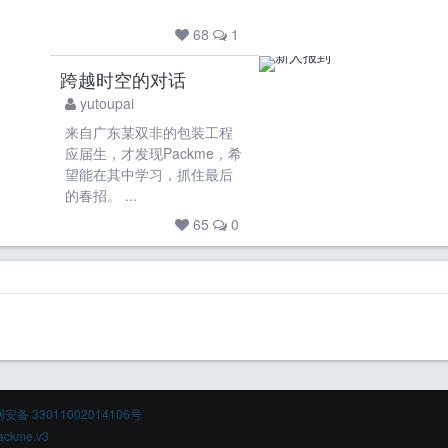
68
1
跨越时空的对话
yutoupai
来自广东某双非的包装工程
应届生，才发现Packme，希
望能在其中学习，抓住最后
的春招。 ...
65
0
备 33011002014106号
ackme.v3