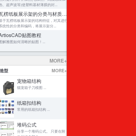
第7届深圳礼品包装展
热、超声波等)使塑料基材薄膜的封...
4种不同的软件实现包装结构参数化
7
瓦楞纸板展示架的分类与材质要求
机床包装箱设计
8
基于瓦楞纸板展示架的结构特征，对其进行
ArtiosCAD贴图教程
9
系统性的分类和编码，将展示架分...
迪拜塔
10
ArtiosCAD贴图教程
SIEMENS的一款漏电保护器的包装
11
图解雅图如何清晰的贴图！...
马跃新程，岁启华章！2026年包装迷红包计划
显示器缓冲包装
12
十二生肖3D模型图纸
13
MORE+
原创首发：ArtiosCAD与Adobe Illustrator双
14
&造型
MORE+
用雅图制作开窗盒
15
宠物箱结构
金蛇贺岁！蛇年大吉！2025年包装迷红包计划
原创：ArtiosCAD双面贴图教程
16
猫宠箱子刀模图 ...
【ArtiosCAD大讲堂】系列导航帖
17
鸡蛋拉伸盒~~大概结构！
纸箱扣结构
18
常用的纸箱扣结构 ...
复杂结构零件 全纸刀卡包装~
19
瓦楞纸板展示架的分类与材质要求
20
堆码公式
包装设计权威
21
分享一个堆码公式。 只要在附