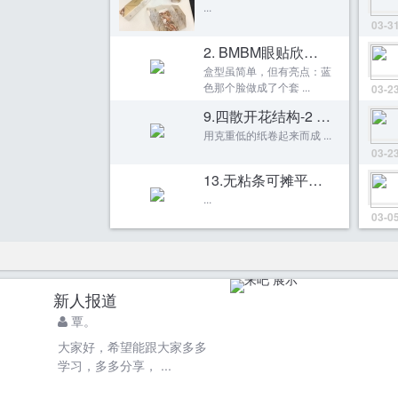
...
03-3
2. BMBM眼贴欣赏(“套盒”)
盒型虽简单，但有亮点：蓝
色那个脸做成了个套 ...
03-2
9.四散开花结构-2 （touchme 护手霜）
用克重低的纸卷起来而成 ...
03-2
13.无粘条可摊平的卡盒（稀物集卸妆膏）
...
03-0
新人报道
覃。
大家好，希望能跟大家多多
学习，多多分享， ...