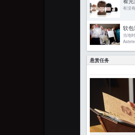
看完
有没有
软包
当地时
Aste
悬赏任务