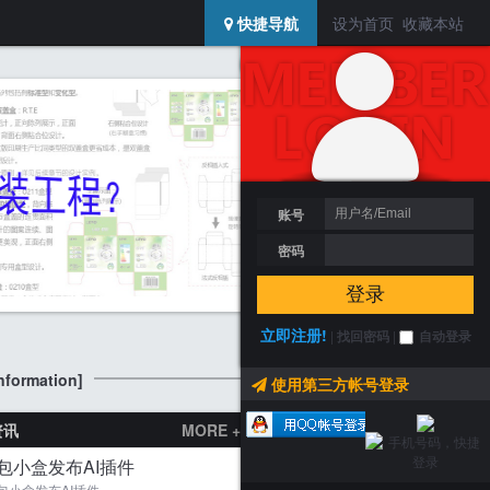
USERCENTER
快捷导航
设为首页
收藏本站
SIDEBAR
登陆 / 注册
搜索
账号
密码
龙行大运，龙年大吉！2024年包装迷龙年红包
登录
立即注册!
|
找回密码
|
自动登录
formation]
使用第三方帐号登录
包装迷活动
MORE +
资讯
MORE +
第7届深圳礼品包装展
包小盒发布AI插件
包小盒发布AI插件...