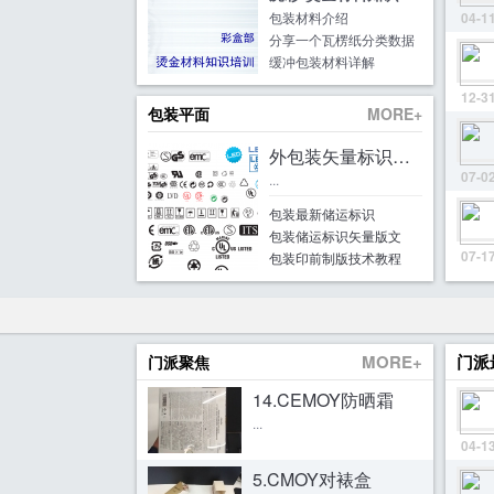
包装材料介绍
04-1
分享一个瓦楞纸分类数据
缓冲包装材料详解
12-3
包装平面
MORE+
外包装矢量标识合集和
07-0
...
包装最新储运标识
包装储运标识矢量版文
07-1
包装印前制版技术教程
MORE+
门派
门派聚焦
14.CEMOY防晒霜
...
04-1
5.CMOY对裱盒