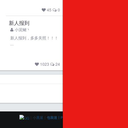
45
0
新人报到
小泥鳅丶
新人报到，多多关照！！！
...
1023
24
|
小黑屋
|
包装迷丨PACKME
(
【浙ICP备13020736号-1】
)
GMT+8, 2026-8-7 06:26