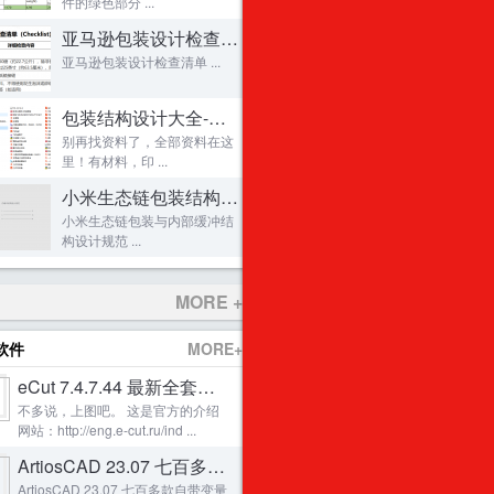
件的绿色部分 ...
瓦楞纸凳子！可承重一个胖子！
22
亚马逊包装设计检查清单
盒型库制作教程！一劳永逸！
23
亚马逊包装设计检查清单 ...
本田CRV大灯全纸化包装方案
24
Impact CAD 修改盒子尺寸
25
包装结构设计大全-包含结构
原创首发：ArtiosCAD自动描边与抠图教程
26
别再找资料了，全部资料在这
里！有材料，印 ...
Studio Toolkit 适用新手的视频
27
小米生态链包装结构设计规范
Packaging & Dielines I / II - The design
28
小米生态链包装与内部缓冲结
cimpack 中文说明书
29
构设计规范 ...
【Artioscad之小学生篇】 烟盒设计和效果操
30
FedEx包装指引
31
MORE +
关于纸张单位的解析（yezhuma_cn出品，必属
32
软件
MORE+
原创首发：ArtiosCAD修改设计（49''
33
eCut 7.4.7.44 最新全套完美和谐版 X3- 202
Studio Visualizer 12 制作真实的PET透明
34
不多说，上图吧。 这是官方的介绍
发一款为客户设计的菜砧板缓冲包装的组装视
35
网站：http://eng.e-cut.ru/ind ...
1
一大波木制品图纸分享
36
ArtiosCAD 23.07 七百多款变量刀模
新生新谈-一款瓦楞包装结构
37
ArtiosCAD 23.07 七百多款自带变量