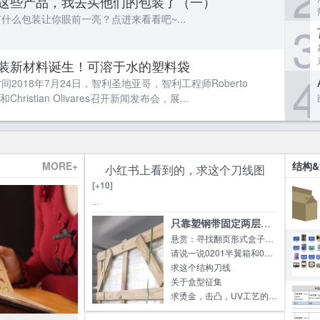
这些产品，我去买他们的包装了（一）
什么包装让你眼前一亮？点进来看看吧~...
3
装新材料诞生！可溶于水的塑料袋
4
间2018年7月24日，智利圣地亚哥，智利工程师Roberto
te和Christian Olivares召开新闻发布会，展...
MORE+
结构
小红书上看到的，求这个刀线图
[+10]
...
只靠塑钢带固定两层木架安全吗？
悬赏：寻找翻页形式盒子的成熟结构
请说一说0201半翼箱和0202全翼箱的优点和缺
求这个结构刀线
关于盒型征集
求烫金，击凸，UV工艺的报价规则