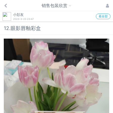
销售包装欣赏
小彭友
看全部
2023-3-23 23:47
12.眼影唇釉彩盒