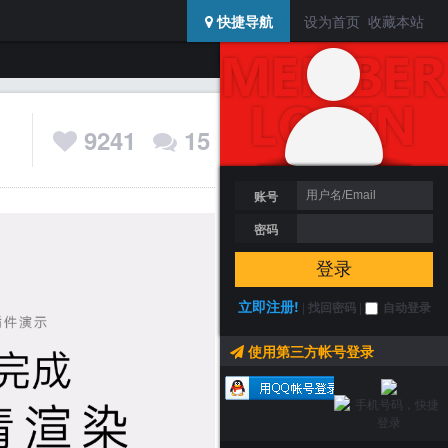
USERCENTER
快捷导航
设为首页
收藏本站
SIDEBAR
登陆 / 注册
搜索
相关分类
包装展会&赛事
包装资讯
9241
15
包装深度
包装技术
包装迷
账号
密码
登录
立即注册!
|
找回密码
|
自动登录
使用第三方帐号登录