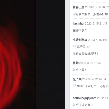
富春山居
2023-10-16 16:02
没有会员的话一点也不好用，本
jiaxinhui
2023-9-15 21:45
在哪下载？
小强别跑@
2023-4-15 16:3
鬼子荣:
没有会员会好用吗？
将帅
2023-3-29 18:37
怎么下载?
鬼子荣
2022-12-22 14:04
smkk: 非常好用，还
dottsun@qq.com
2022-11-
怎么可以拥有？