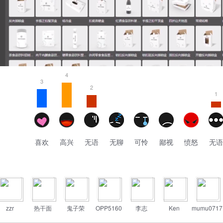
4
3
2
1
喜欢
高兴
无语
无聊
可怜
鄙视
愤怒
无语
zzr
热干面
鬼子荣
OPP5160
李志
Ken
mumu0717