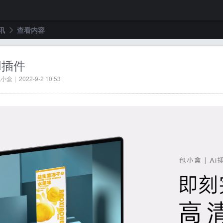
讯
查看内容
I插件
›
包小盒
|
2022-9-2 10:53