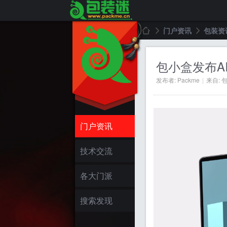
门户资讯
包装资
包小盒发布A
包
›
›
发布者:
Packme
|
来自: 
门户资讯
技术交流
装
各大门派
搜索发现