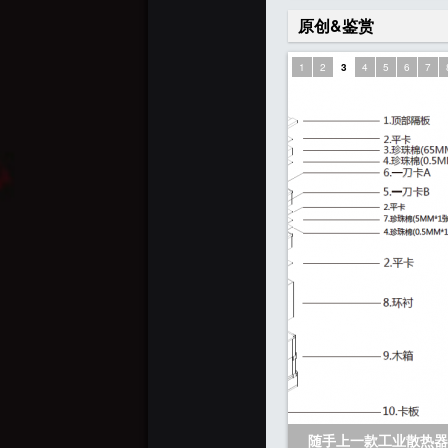
原创&鉴赏
1
2
3
4
5
6
7
随手上一款工业散热器