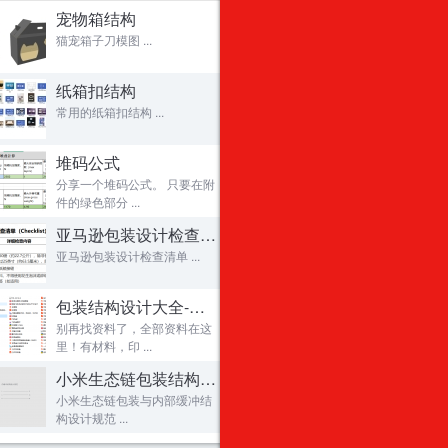
瓦楞纸凳子！可承重一个胖子！
22
宠物箱结构
盒型库制作教程！一劳永逸！
23
猫宠箱子刀模图 ...
本田CRV大灯全纸化包装方案
24
纸箱扣结构
Impact CAD 修改盒子尺寸
25
常用的纸箱扣结构 ...
原创首发：ArtiosCAD自动描边与抠图教程
26
Studio Toolkit 适用新手的视频
27
堆码公式
Packaging & Dielines I / II - The design
28
分享一个堆码公式。 只要在附
件的绿色部分 ...
cimpack 中文说明书
29
亚马逊包装设计检查清单
【Artioscad之小学生篇】 烟盒设计和效果操
30
亚马逊包装设计检查清单 ...
FedEx包装指引
31
关于纸张单位的解析（yezhuma_cn出品，必属
32
包装结构设计大全-包含结构
原创首发：ArtiosCAD修改设计（49''
33
别再找资料了，全部资料在这
里！有材料，印 ...
Studio Visualizer 12 制作真实的PET透明
34
小米生态链包装结构设计规范
发一款为客户设计的菜砧板缓冲包装的组装视
35
小米生态链包装与内部缓冲结
一大波木制品图纸分享
36
构设计规范 ...
新生新谈-一款瓦楞包装结构
37