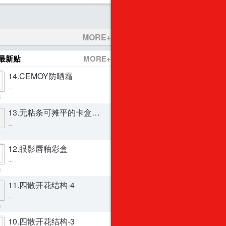
MORE+
最新贴
MORE+
14.CEMOY防晒霜
...
3
13.无粘条可摊平的卡盒（稀物集卸妆膏）
...
1
12.眼影唇釉彩盒
...
3
11.四散开花结构-4
...
3
10.四散开花结构-3