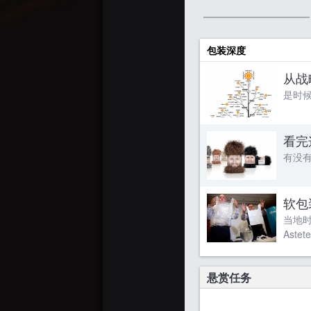
包装深度
从战
是时候
看完
有没有
软包
当地时
Aste
悬赏任务