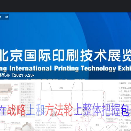
9
10
【2021.6.23-