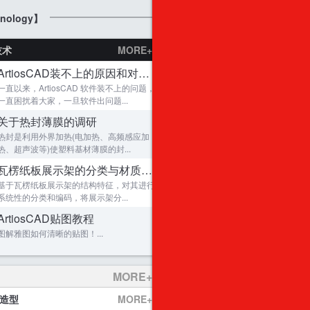
第7届深圳礼品包装展
4种不同的软件实现包装结构参数化
7
nology】
机床包装箱设计
8
技术
MORE+
ArtiosCAD贴图教程
9
ArtiosCAD装不上的原因和对策 ？
迪拜塔
10
一直以来，ArtiosCAD 软件装不上的问题，
SIEMENS的一款漏电保护器的包装
11
马跃新程，岁启华章！2026年包装迷红包计划
一直困扰着大家，一旦软件出问题...
显示器缓冲包装
12
关于热封薄膜的调研
十二生肖3D模型图纸
13
热封是利用外界加热(电加热、高频感应加
热、超声波等)使塑料基材薄膜的封...
原创首发：ArtiosCAD与Adobe Illustrator双
14
瓦楞纸板展示架的分类与材质要求
用雅图制作开窗盒
15
金蛇贺岁！蛇年大吉！2025年包装迷红包计划
基于瓦楞纸板展示架的结构特征，对其进行
原创：ArtiosCAD双面贴图教程
16
系统性的分类和编码，将展示架分...
【ArtiosCAD大讲堂】系列导航帖
17
ArtiosCAD贴图教程
鸡蛋拉伸盒~~大概结构！
18
图解雅图如何清晰的贴图！...
复杂结构零件 全纸刀卡包装~
19
瓦楞纸板展示架的分类与材质要求
20
MORE+
包装设计权威
21
&造型
MORE+