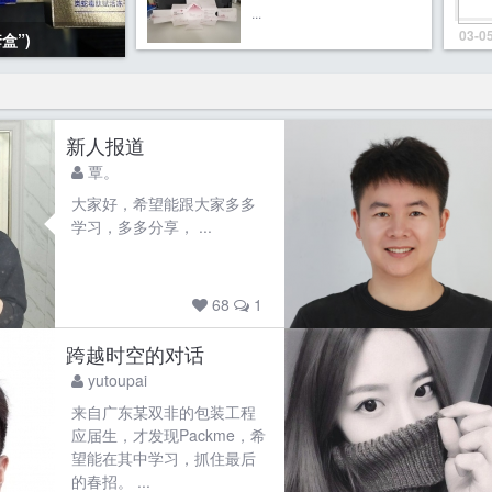
...
03-0
盒”)
新人报道
覃。
大家好，希望能跟大家多多
学习，多多分享， ...
68
1
跨越时空的对话
yutoupai
来自广东某双非的包装工程
应届生，才发现Packme，希
望能在其中学习，抓住最后
的春招。 ...