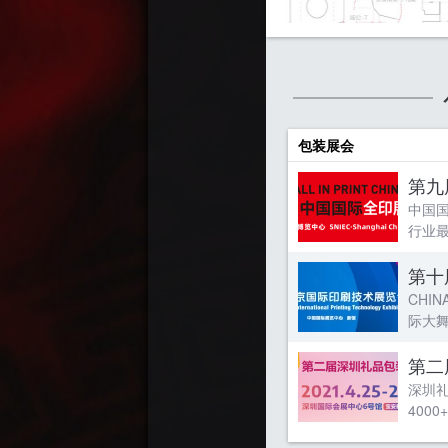
包装展会
第九届
中国
行业最
第十
CHI
际大舞
第二
深圳礼
400