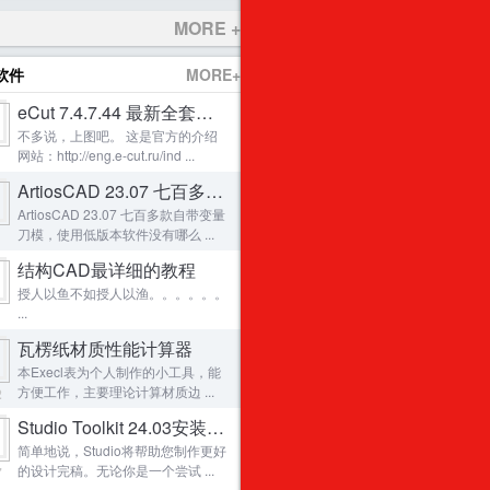
平面构成+平面设计技巧
38
MORE +
不要让重复劳动占用你的时间！
39
软件
MORE+
Impact 2014 震撼来袭
40
eCut 7.4.7.44 最新全套完美和谐版 X3- 202
申精-撕裂与配对的设置要点
41
不多说，上图吧。 这是官方的介绍
原创申精：烟盒&内衬+贴图+3D成型（全程无
42
网站：http://eng.e-cut.ru/ind ...
1
发一款一体成型的茶杯、碟子套装纸盒。
43
ArtiosCAD 23.07 七百多款变量刀模
Artioscad 7.7 下载链接和安装方法【仅用于
44
ArtiosCAD 23.07 七百多款自带变量
刀模，使用低版本软件没有哪么 ...
1
3DS MAX制作背封袋教程
45
结构CAD最详细的教程
artioscad14(1132)学习补丁！！！
46
授人以鱼不如授人以渔。。。。。。
仿厚卡纸鞋盒瓦楞纸结构
47
...
1
一个价值300块的LOGO的诞生全过程
48
瓦楞纸材质性能计算器
visualizer烟盒模版
49
本Execl表为个人制作的小工具，能
方便工作，主要理论计算材质边 ...
2
发一个以前做过的医疗仪器的包装（纸板+胶
50
Studio Toolkit 24.03安装软件
简单地说，Studio将帮助您制作更好
的设计完稿。无论你是一个尝试 ...
7