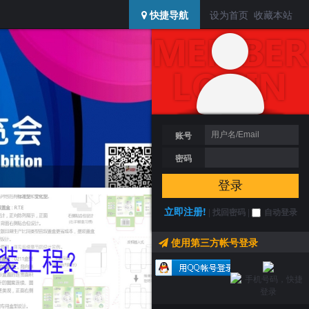
USERCENTER
快捷导航
设为首页
收藏本站
SIDEBAR
登陆 / 注册
搜索
账号
密码
龙行大运，龙年大吉！2024年包装迷龙年红包
登录
立即注册!
|
找回密码
|
自动登录
使用第三方帐号登录
包装迷活动
MORE +
第7届深圳礼品包装展