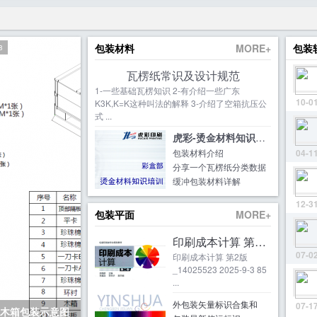
包装材料
MORE+
包装
8
瓦楞纸常识及设计规范
1-一些基础瓦楞知识 2-有介绍一些广东
10-0
K3K,K=K这种叫法的解释 3-介绍了空箱抗压公
式 ...
虎彩-烫金材料知识培训
包装材料介绍
04-1
分享一个瓦楞纸分类数据
缓冲包装材料详解
12-3
包装平面
MORE+
印刷成本计算 第2版_
07-0
印刷成本计算 第2版
_14025523 2025-9-3 85
...
外包装矢量标识合集和
07-1
木箱包装示意图