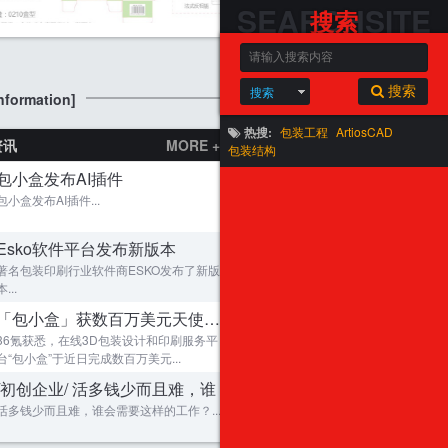
SEARCHSITE
搜索
马跃新程，岁启华章！2026年包装迷红包计划
搜索
搜索
formation]
热搜:
包装工程
ArtiosCAD
资讯
MORE +
包装结构
包小盒发布AI插件
包小盒发布AI插件...
金蛇贺岁！蛇年大吉！2025年包装迷红包计划
Esko软件平台发布新版本
包装迷精华贴
MORE +
著名包装印刷行业软件商ESKO发布了新版
本...
结构CAD最详细的教程
1
「包小盒」获数百万美元天使轮融
包装结构设计大全-包含结构，印刷，材料，
2
龙行大运，龙年大吉！2024年包装迷龙年红包
36氪获悉，在线3D包装设计和印刷服务平
微波炉瓦楞缓冲包装
3
台“包小盒”于近日完成数百万美元...
广汽菲亚特奇瑞蔚来汽车吉利长安福特众泰北
4
/初创企业/ 活多钱少而且难，谁
cad刀模绘图视频教程
5
活多钱少而且难，谁会需要这样的工作？...
从3D到纸盒2——其它3D模型的导入包装
6