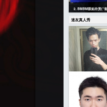
2. BMBM眼贴欣赏(“套
迷友真人秀