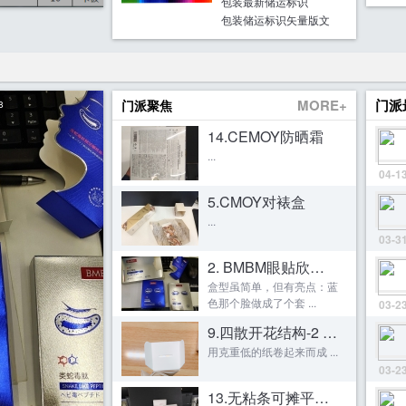
包装最新储运标识
包装储运标识矢量版文
MORE+
门派
门派聚焦
8
14.CEMOY防晒霜
...
04-1
5.CMOY对裱盒
...
03-3
2. BMBM眼贴欣赏(“套盒”)
盒型虽简单，但有亮点：蓝
色那个脸做成了个套 ...
03-2
9.四散开花结构-2 （touchme 护手霜）
用克重低的纸卷起来而成 ...
03-2
13.无粘条可摊平的卡盒（稀物集卸妆膏）