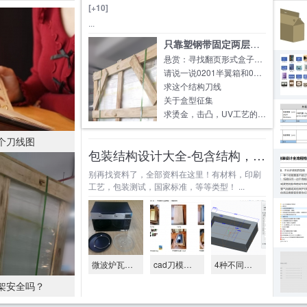
[+10]
...
只靠塑钢带固定两层木架安全吗？
悬赏：寻找翻页形式盒子的成熟结构
请说一说0201半翼箱和0202全翼箱的优点和缺
求这个结构刀线
关于盒型征集
求烫金，击凸，UV工艺的报价规则
个刀线图
包装结构设计大全-包含结构，印刷，材料，
别再找资料了，全部资料在这里！有材料，印刷
工艺，包装测试，国家标准，等等类型！ ...
微波炉瓦楞缓冲包装
cad刀模绘图视频教程
4种不同的软件实现包装结构参数化
架安全吗？