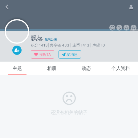
飘落
包装公乘
积分 1413
| 共享银 433
| 迷币 1413
| 声望 10
收听TA
发消息
主题
相册
动态
个人资料
还没有相关的帖子