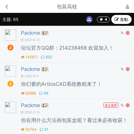
包装高校
主题: 65
|
今日: 0
发帖
Packme
2013-8-13
论坛官方QQ群：214238468 欢迎加入！
145871
202
Packme
2020-6-5
你们要的ArtiosCAD系统教程来了！
62888
49
Packme
版主推荐
2020-2-10
你在用什么方法画包装盒呢？看过来必有收获！
50744
31