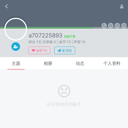
a707225893
包装不更
积分 73
| 共享银 0
| 迷币 73
| 声望 10
收听TA
发消息
主题
相册
动态
个人资料
还没有相关的帖子