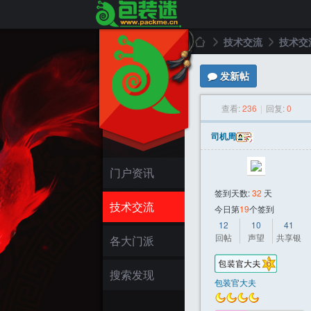
技术交流
技术交
发新帖
包
»
›
查看:
236
|
回复:
0
司机周
门户资讯
签到天数:
32
天
技术交流
今日第
19
个签到
12
10
41
装
回帖
声望
共享银
各大门派
搜索发现
包装官大夫