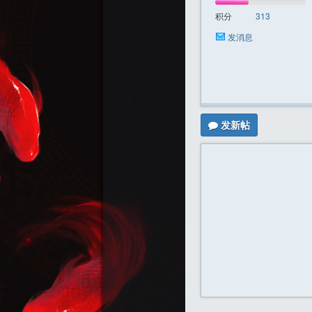
积分
313
发消息
迷
发新帖