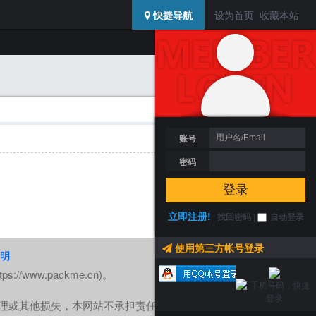
USERCENTER
快捷导航
设为首页
收藏本站
登陆 / 注册
搜索
返回列表
账号
密码
登录
立即注册!
|
找回密码
|
自动登录
使用第三方帐号登录
明
www.packme.cn)。
理或其他损失，本网站不承担责任。