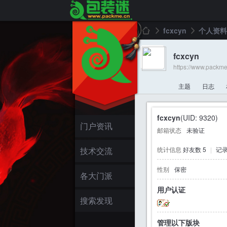
fcxcyn
个人资料
fcxcyn
https://www.packm
包
›
›
主题
日志
fcxcyn
(UID: 9320)
门户资讯
邮箱状态
未验证
技术交流
统计信息
好友数 5
|
记录
性别
保密
装
各大门派
用户认证
搜索发现
管理以下版块