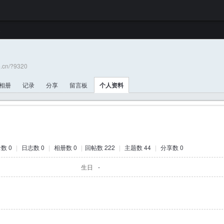
e.cn/?9320
相册
记录
分享
留言板
个人资料
数 0
|
日志数 0
|
相册数 0
|
回帖数 222
|
主题数 44
|
分享数 0
生日
-