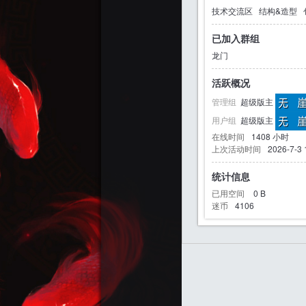
技术交流区
结构&造型
已加入群组
龙门
迷
活跃概况
管理组
超级版主
用户组
超级版主
在线时间
1408 小时
上次活动时间
2026-7-3 
统计信息
已用空间
0 B
迷币
4106