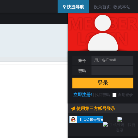
USERCENTER
快捷导航
设为首页
收藏本站
登陆 / 注册
搜索
加为好友
发送消息
账号
密码
登录
立即注册!
|
找回密码
|
自动登录
使用第三方帐号登录