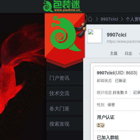
9907cici
个人资
9907cici
https://www.packm
包
›
›
主题
日志
9907cici
(UID: 8603)
门户资讯
邮箱状态
已验证
技术交流
统计信息
好友数 0
|
记录
性别
保密
装
各大门派
用户认证
搜索发现
已加入群组