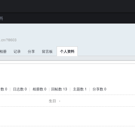
料
e.cn/?8603
相册
记录
分享
留言板
个人资料
数 0
|
日志数 0
|
相册数 0
|
回帖数 13
|
主题数 1
|
分享数 0
生日
-