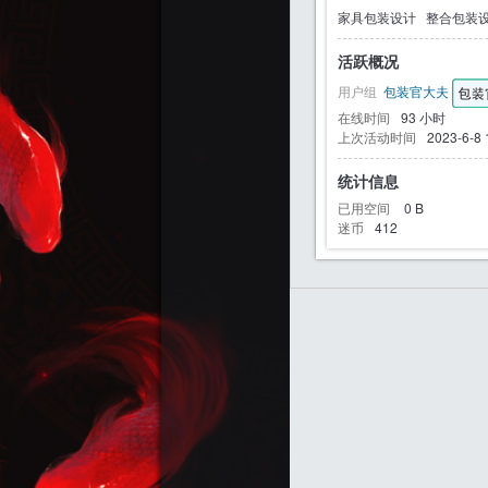
家具包装设计
整合包装
活跃概况
用户组
包装官大夫
迷
在线时间
93 小时
上次活动时间
2023-6-8 
统计信息
已用空间
0 B
迷币
412