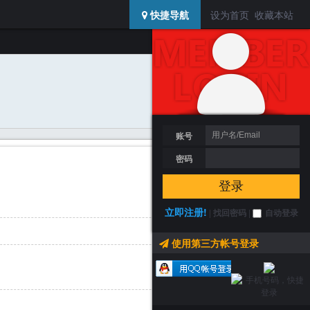
USERCENTER
快捷导航
设为首页
收藏本站
登陆 / 注册
搜索
加为好友
发送消息
账号
密码
登录
立即注册!
|
找回密码
|
自动登录
使用第三方帐号登录