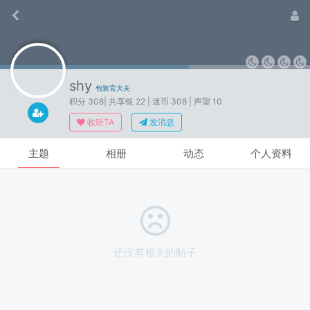
shy
包装官大夫
积分 308
| 共享银 22
| 迷币 308
| 声望 10
收听TA
发消息
主题
相册
动态
个人资料
还没有相关的帖子