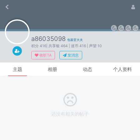
a86035098
包装官大夫
积分 416
| 共享银 464
| 迷币 416
| 声望 10
收听TA
发消息
主题
相册
动态
个人资料
还没有相关的帖子