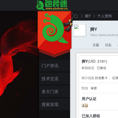
脚Y
个人资料
脚Y
https://www.packm
包
›
›
主题
日志
脚Y
(UID: 2181)
门户资讯
邮箱状态
已验证
技术交流
统计信息
好友数 0
|
记录
性别
保密
装
各大门派
用户认证
搜索发现
已加入群组