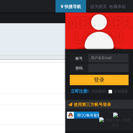
USERCENTER
快捷导航
设为首页
收藏本站
登陆 / 注册
搜索
加为好友
发送消息
账号
密码
登录
立即注册!
|
找回密码
|
自动登录
使用第三方帐号登录