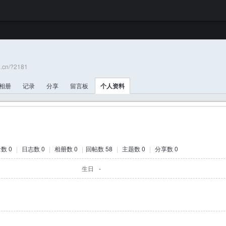
e.cn/?2181
相册
记录
分享
留言板
个人资料
数 0
|
日志数 0
|
相册数 0
|
回帖数 58
|
主题数 0
|
分享数 0
生日
-