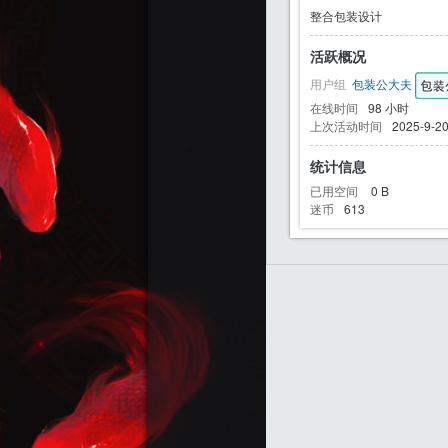
整合包装设计
活跃概况
用户组
包装公大夫
迷
在线时间
98 小时
上次活动时间
2025-9-20
统计信息
已用空间
0 B
迷币
613