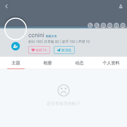
ccnini
包装大夫
积分 150
| 共享银 82
| 迷币 150
| 声望 10
收听TA
发消息
主题
相册
动态
个人资料
还没有相关的帖子