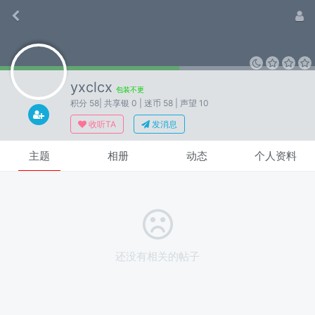
yxclcx
包装不更
积分 58
| 共享银 0
| 迷币 58
| 声望 10
收听TA
发消息
主题
相册
动态
个人资料
还没有相关的帖子