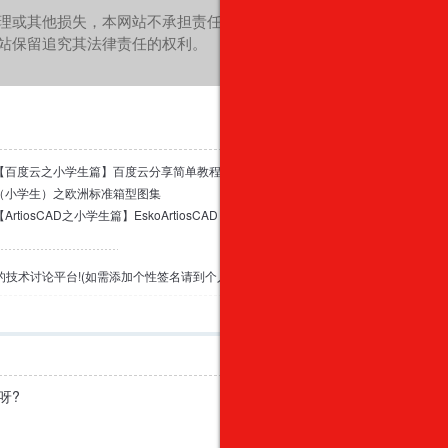
理或其他损失，本网站不承担责任。
站保留追究其法律责任的权利。
【百度云之小学生篇】百度云分享简单教程
（小学生）之欧洲标准箱型图集
【ArtiosCAD之小学生篇】EskoArtiosCAD 7.60ch-使用界面补充
专业的技术讨论平台!(如需添加个性签名请到个人资料里面修改)
举报
呀?