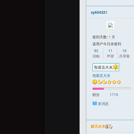
zy654321
签到天数:
1
天
该用户今日未签到
82
11
16
回帖
声望
共享银
包装五大夫
积分
1715
发消息
默凡木木