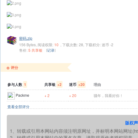
密码.zip
156 Bytes, 阅读权限:
10
, 下载次数: 28, 下载积分: 迷币 -2
售价:
5 共享银
[
记录
]
评分
参与人数
1
共享银
+2
迷币
+20
理由
Packme
+ 2
+ 20
骚年，我看好你！
查看全部评分
版权声
1、转载或引用本网站内容须注明原网址，并标明本网站网址(https://
2、转载或引用本网站中的署名文章，请取得原作者授权同意。