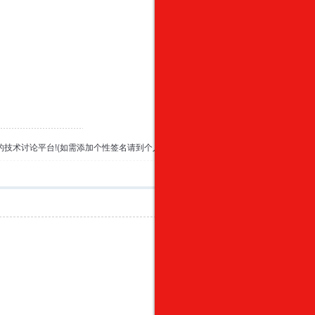
专业的技术讨论平台!(如需添加个性签名请到个人资料里面修改)
举报