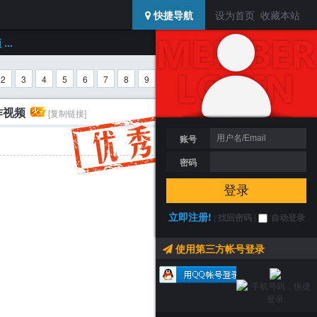
USERCENTER
快捷导航
设为首页
收藏本站
登陆 / 注册
..
搜索
2
3
4
5
6
7
8
9
10
/ 10 页
下一页
作视频
[复制链接]
账号
密码
登录
立即注册!
|
找回密码
|
自动登录
使用第三方帐号登录