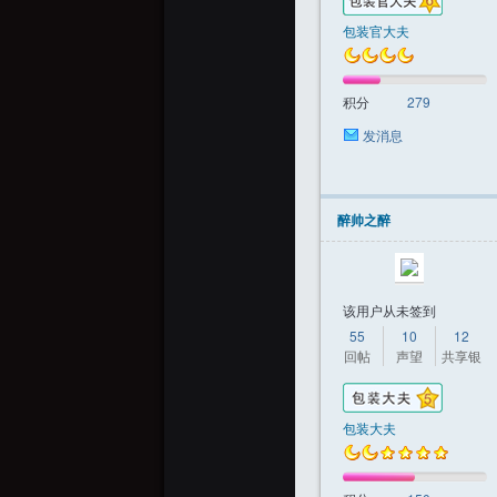
包装官大夫
积分
279
发消息
醉帅之醉
该用户从未签到
55
10
12
回帖
声望
共享银
包装大夫