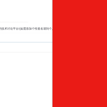
专业的技术讨论平台!(如需添加个性签名请到个人资料里面修改)
举报