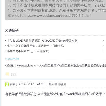
3、对于不当转载或引用本网站内容而引起的民事纷争、行政处
4、对不遵守本声明或其他违法、恶意使用本网站内容者，本网
本文地址:
https://www.packme.cn/thread-770-1-1.html
相关帖子
•
【ArtiosCAD大讲堂第1课】ArtiosCAD 7.6cn的安装实测
•
•
小学生之平底锅展示盒，不求赞赏，只求意见！
•
•
小学生之不自量力 -_-（申请版主）
•
包装迷，www.packme.cn--为包装工程师和包装工程专业及包装从业者提供
回复
发表于 2014-5-14 13:41:10
|
显示全部楼层
有教学贴图部份吗?怎么才能把设计好的Artwork图档贴附在3D效果上