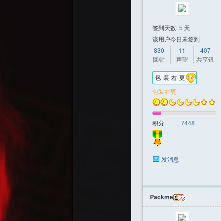
签到天数:
5
天
该用户今日未签到
830
11
407
回帖
声望
共享银
包装右更
积分
7448
发消息
Packme