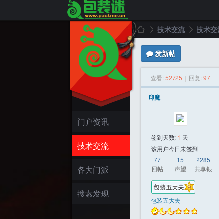
技术交流
技术交
发新帖
包
»
›
查看:
52725
|
回复:
97
印魔
门户资讯
签到天数:
1
天
技术交流
该用户今日未签到
77
15
2285
装
各大门派
回帖
声望
共享银
搜索发现
包装五大夫