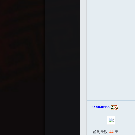
314840233
签到天数:
44
天