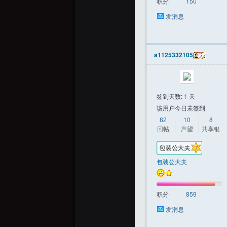
积分
150
发消息
a1125332105
签到天数:
1
天
该用户今日未签到
82
10
8
回帖
声望
共享银
包装公大夫
积分
859
发消息