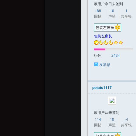
该用户今日未签到
188
10
1
回帖
声望
共享银
包装左庶长
积分
2434
发消息
potato1117
该用户从未签到
114
10
-4
回帖
声望
共享银