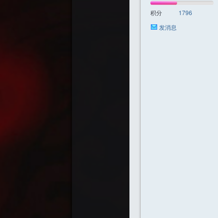
积分
1796
发消息
迷