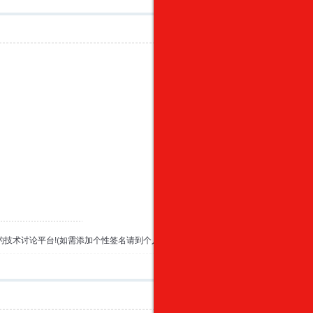
专业的技术讨论平台!(如需添加个性签名请到个人资料里面修改)
举报