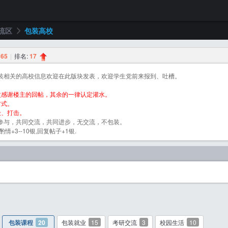
流区
包装高校
:
65
|
排名:
17
›
装相关的高校信息欢迎在此版块发表，欢迎学生党前来报到、吐槽。
次感谢楼主的回帖，其余的一律认定灌水。
方式。
毁、打击。
参与，共同交流，共同进步，无交流，不包装。
+3--10银,回复帖子+1银.
包装课程
20
包装就业
15
考研交流
3
校园生活
10