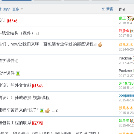
新窗
帖
精华
更多
作者
猴王
设计
2018-8-4
胖脸鱼
2-纸盒结构（课件）
2017-5-3
鞋们，now让我们来聊一聊包装专业学过的那些课程
默凡木木
2014-5-20
Packme
教学课件
2017-4-25
Packme
设计课件
2017-3-27
6419735
业设计的外文文献
2016-5-14
bonjunio
构设计》孙诚教授-视频课程
2015-6-16
默凡木木
...
2
课程辛苦得来的“孩子”
2015-8-23
郑星星
与包装工程的联系
2015-8-12
院校包装、印刷专业《精品课程》网址集锦，可以学习咯！
默凡木木