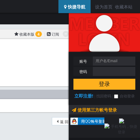
USERCENTER
快捷导航
设为首页
收藏本站
SIDEBAR
登陆 / 注册
搜索
所属分类: 信息交流区
收藏本版
4
|
订阅
包装迷活动
人才&合作
包装高校
账号
密码
登录
立即注册!
|
找回密码
|
自动登录
使用第三方帐号登录
返 回