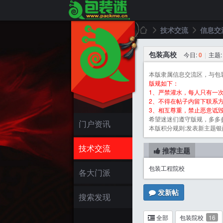
技术交流
信息交
包装高校
今日:
0
|
主题
包
»
›
本版隶属信息交流区，与包
版规如下：
1、严禁灌水，每人只有一
2、不得在帖子内留下联系
3、相互尊重，禁止恶意诋
希望迷迷们遵守版规，多多
门户资讯
本版积分规则:发表新主题银酌情
技术交流
推荐主题
包装工程院校
装
各大门派
发新帖
搜索发现
全部
包装院校
16