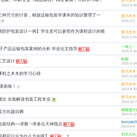
2014-9-30
三种尺寸的计算，根据运输包装学课本的知识整理了一
默凡木木
2015-2-2
理？
商防护包装设计一例】学生党可以参照作为课程设计的模
默凡木木
2015-1-25
一米八丶
电子产品运输包装案例的分析 毕业论文指导
2015-5-16
松蔚
工艺设计
2015-3-24
默凡木木
课程之木木的学习心得
2015-3-18
默凡木木
晒课表咯！
2014-8-30
默凡木木
概论 全面解读包装工程专业
2014-10-7
聪聪是个
装方向题目啊
2014-9-12
bxmzdct
包装结构~~求教`~求各位大神指点
2014-9-4
刘大人in_
...
2
程都可以分为什么方向呢】