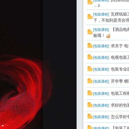
...
2
[
包装课程
]
瓦楞纸箱
下，不知到是否合
[
包装课程
]
【酒品电
板哦！
[
包装课程
]
求关于 
[
包装课程
]
电视包装
[
包装课程
]
包装专业
[
包装课程
]
开学季 
[
包装课程
]
包装工程
[
包装课程
]
求好的包
[
包装课程
]
怎么学好
[
包装课程
]
【包装工