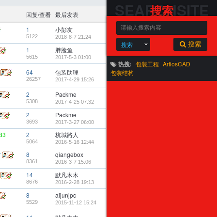
SEARCHSITE
搜索
回复/查看
最后发表
1
小彭友
5122
2018-8-7 21:24
搜索
搜索
1
胖脸鱼
5615
2017-5-3 01:00
热搜:
包装工程
ArtiosCAD
64
包装助理
包装结构
26257
2017-4-29 15:26
2
Packme
5308
2017-4-25 07:32
2
Packme
3693
2017-3-27 06:00
83
2
杭城路人
5064
2016-5-16 12:44
r
8
qiangebox
8361
2016-3-7 15:06
14
默凡木木
8676
2016-2-28 19:13
8
aijunjpc
5529
2015-11-12 15:24