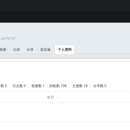
e.cn/?2107
相册
记录
分享
留言板
个人资料
数 0
|
日志数 0
|
相册数 1
|
回帖数 108
|
主题数 19
|
分享数 0
生日
-