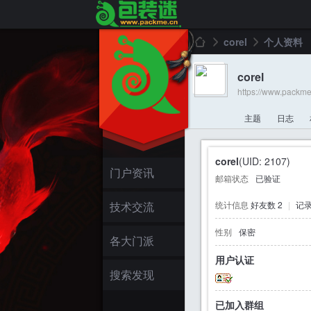
corel
个人资料
corel
https://www.packm
包
›
›
主题
日志
corel
(UID: 2107)
门户资讯
邮箱状态
已验证
技术交流
统计信息
好友数 2
|
记录
性别
保密
装
各大门派
用户认证
搜索发现
已加入群组