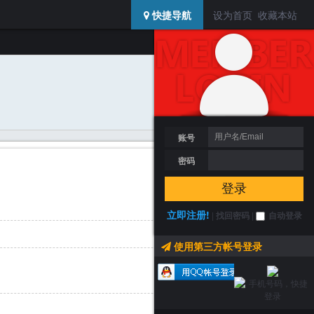
USERCENTER
快捷导航
设为首页
收藏本站
登陆 / 注册
搜索
加为好友
发送消息
账号
密码
登录
立即注册!
|
找回密码
|
自动登录
使用第三方帐号登录