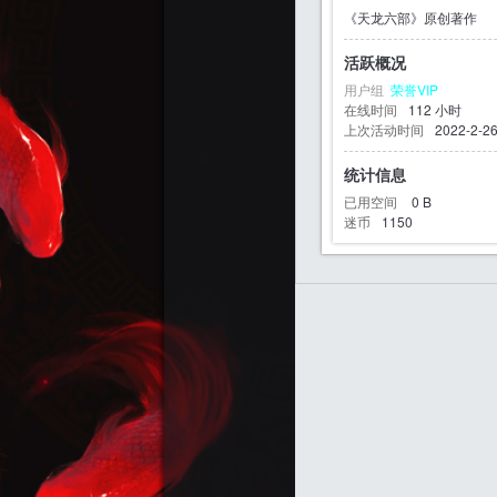
《天龙六部》原创著作
活跃概况
用户组
荣誉VIP
迷
在线时间
112 小时
上次活动时间
2022-2-26
统计信息
已用空间
0 B
迷币
1150