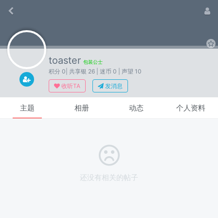
toaster
包装公士
积分 0
| 共享银 26
| 迷币 0
| 声望 10
收听TA
发消息
主题
相册
动态
个人资料
还没有相关的帖子