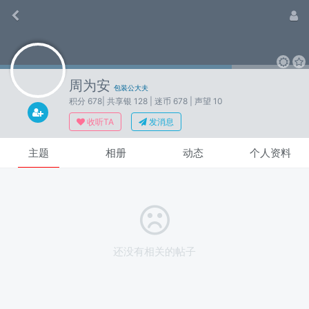
周为安
包装公大夫
积分 678
| 共享银 128
| 迷币 678
| 声望 10
收听TA
发消息
主题
相册
动态
个人资料
还没有相关的帖子