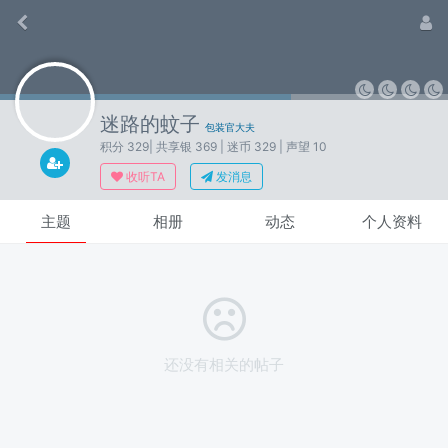
迷路的蚊子
包装官大夫
积分 329
| 共享银 369
| 迷币 329
| 声望 10
收听TA
发消息
主题
相册
动态
个人资料
还没有相关的帖子