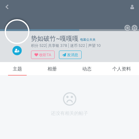
势如破竹~嘎嘎嘎
包装公大夫
积分 522
| 共享银 378
| 迷币 522
| 声望 10
收听TA
发消息
主题
相册
动态
个人资料
还没有相关的帖子