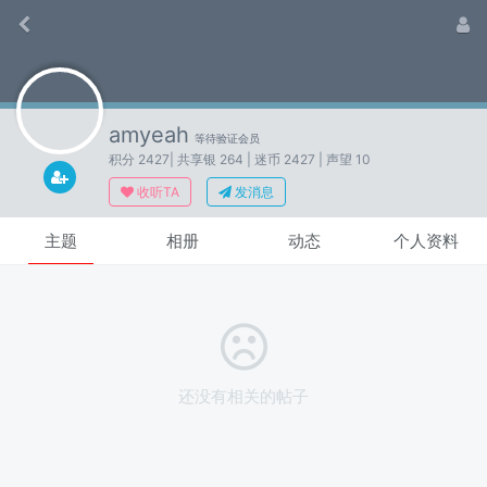
amyeah
等待验证会员
积分 2427
| 共享银 264
| 迷币 2427
| 声望 10
收听TA
发消息
主题
相册
动态
个人资料
还没有相关的帖子