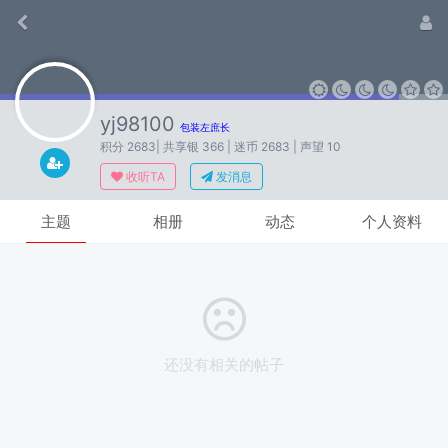
yj98100
包装左庶长
积分 2683
| 共享银 366
| 迷币 2683
| 声望 10
收听TA
发消息
主题
相册
动态
个人资料
还没有相关的帖子