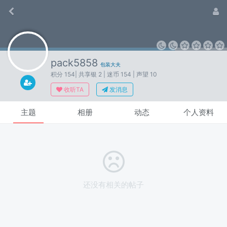
pack5858
包装大夫
积分 154
| 共享银 2
| 迷币 154
| 声望 10
收听TA
发消息
主题
相册
动态
个人资料
还没有相关的帖子