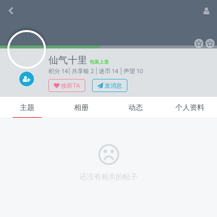
仙气十里
包装上造
积分 14
| 共享银 2
| 迷币 14
| 声望 10
收听TA
发消息
主题
相册
动态
个人资料
还没有相关的帖子