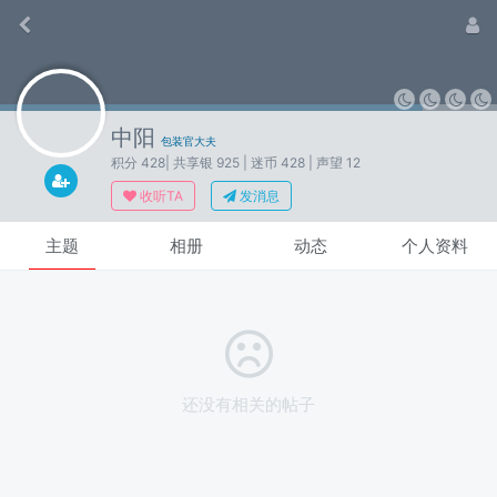
中阳
包装官大夫
积分 428
| 共享银 925
| 迷币 428
| 声望 12
收听TA
发消息
主题
相册
动态
个人资料
还没有相关的帖子