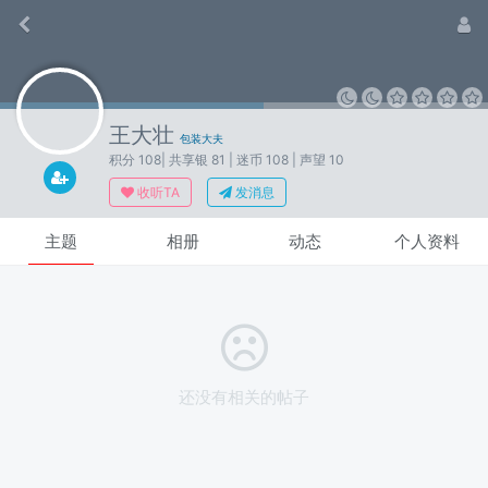
王大壮
包装大夫
积分 108
| 共享银 81
| 迷币 108
| 声望 10
收听TA
发消息
主题
相册
动态
个人资料
还没有相关的帖子