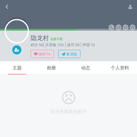
隐龙村
包装不更
积分 56
| 共享银 100
| 迷币 56
| 声望 10
收听TA
发消息
主题
相册
动态
个人资料
还没有相关的帖子