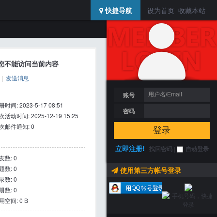
USERCENTER
快捷导航
设为首页
收藏本站
登陆 / 注册
搜索
置，您不能访问当前内容
|
发送消息
账号
时间: 2023-5-17 08:51
密码
次活动时间: 2025-12-19 15:25
次邮件通知: 0
登录
立即注册!
|
找回密码
|
自动登录
友数: 0
题数: 0
使用第三方帐号登录
录数: 0
册数: 0
用空间: 0 B