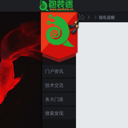
隐私提醒
包
›
›
门户资讯
技术交流
装
各大门派
搜索发现