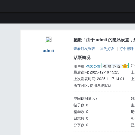
抱歉！由于 admii 的隐私设
查看好友列表
|
加为好友
|
打个招呼
admii
活跃概况
注册
用户组:
包装公乘
最后访问: 2025-12-19 15:25
上
上次发表时间: 2025-1-17 14:01
上
所在时区: 使用系统默认
空间访问量: 67
好
帖子数: 8
主
精华数: 0
记
日志数: 0
相
分享数: 0
已