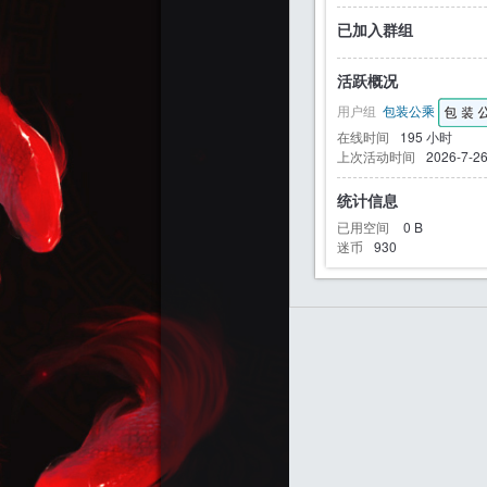
已加入群组
活跃概况
迷
用户组
包装公乘
在线时间
195 小时
上次活动时间
2026-7-26
统计信息
已用空间
0 B
迷币
930