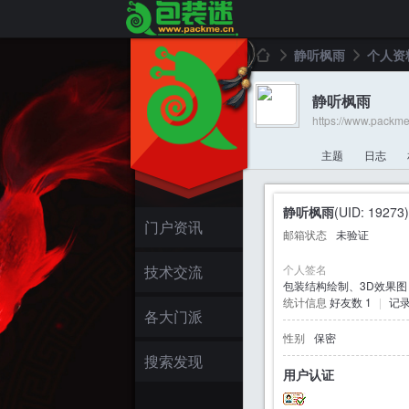
静听枫雨
个人资
静听枫雨
https://www.packm
包
›
›
主题
日志
静听枫雨
(UID: 19273)
门户资讯
邮箱状态
未验证
技术交流
个人签名
包装结构绘制、3D效果图，
统计信息
好友数 1
|
记录
装
各大门派
性别
保密
搜索发现
用户认证