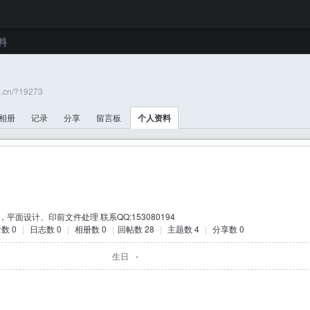
料
e.cn/?19273
相册
记录
分享
留言板
个人资料
平面设计、印前文件处理 联系QQ:153080194
数 0
|
日志数 0
|
相册数 0
|
回帖数 28
|
主题数 4
|
分享数 0
生日
-