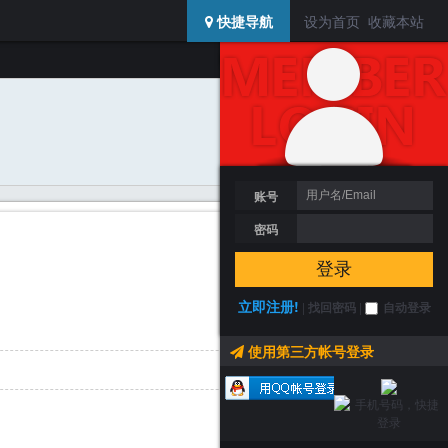
USERCENTER
快捷导航
设为首页
收藏本站
登陆 / 注册
搜索
加为好友
发送消息
账号
密码
登录
立即注册!
|
找回密码
|
自动登录
使用第三方帐号登录