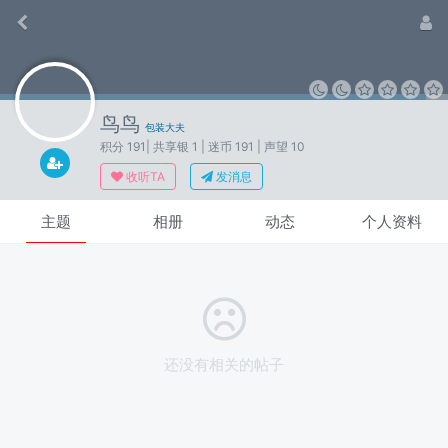
鸟鸟
包装大夫
积分 191
| 共享银 1
| 迷币 191
| 声望 10
收听TA
发消息
主题
相册
动态
个人资料
还没有相关的帖子