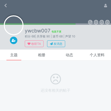
ywcbw007
包装不更
积分 68
| 共享银 90
| 迷币 68
| 声望 10
收听TA
发消息
主题
相册
动态
个人资料
还没有相关的帖子