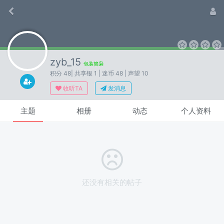
zyb_15
包装簪枭
积分 48
| 共享银 1
| 迷币 48
| 声望 10
收听TA
发消息
主题
相册
动态
个人资料
还没有相关的帖子