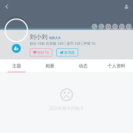
刘小刘
包装大夫
积分 158
| 共享银 145
| 迷币 158
| 声望 10
收听TA
发消息
主题
相册
动态
个人资料
还没有相关的帖子