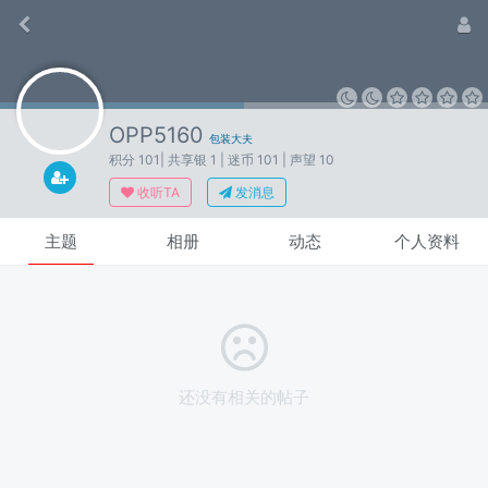
OPP5160
包装大夫
积分 101
| 共享银 1
| 迷币 101
| 声望 10
收听TA
发消息
主题
相册
动态
个人资料
还没有相关的帖子