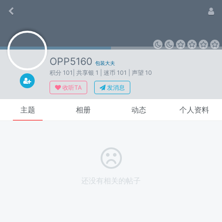
OPP5160
包装大夫
积分 101
| 共享银 1
| 迷币 101
| 声望 10
收听TA
发消息
主题
相册
动态
个人资料
还没有相关的帖子