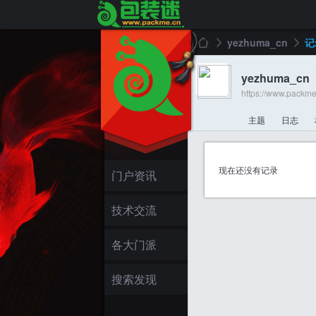
yezhuma_cn
记
yezhuma_cn
https://www.packme
包
›
›
主题
日志
现在还没有记录
门户资讯
技术交流
装
各大门派
搜索发现