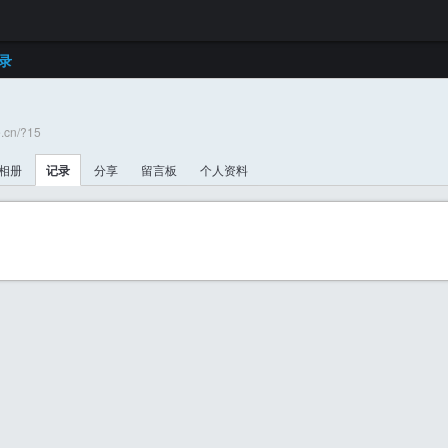
录
.cn/?15
相册
记录
分享
留言板
个人资料