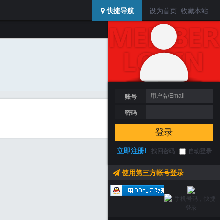
USERCENTER
快捷导航
设为首页
收藏本站
登陆 / 注册
搜索
加为好友
发送消息
账号
密码
登录
立即注册!
|
找回密码
|
自动登录
使用第三方帐号登录