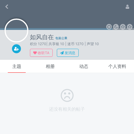
如风自在
包装公乘
积分 1270
| 共享银 10
| 迷币 1270
| 声望 10
收听TA
发消息
主题
相册
动态
个人资料
还没有相关的帖子