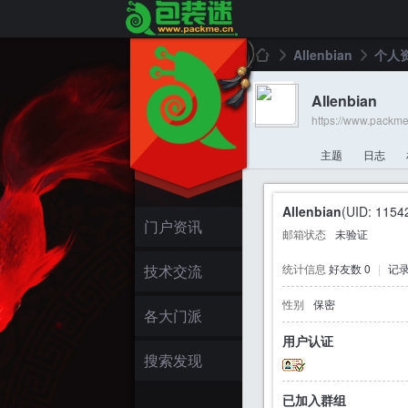
Allenbian
个人
Allenbian
https://www.packm
包
›
›
主题
日志
Allenbian
(UID: 1154
门户资讯
邮箱状态
未验证
技术交流
统计信息
好友数 0
|
记录
性别
保密
装
各大门派
用户认证
搜索发现
已加入群组