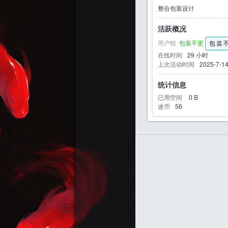
整合包装设计
活跃概况
用户组
包装不更
迷
在线时间
29 小时
上次活动时间
2025-7-14
统计信息
已用空间
0 B
迷币
56