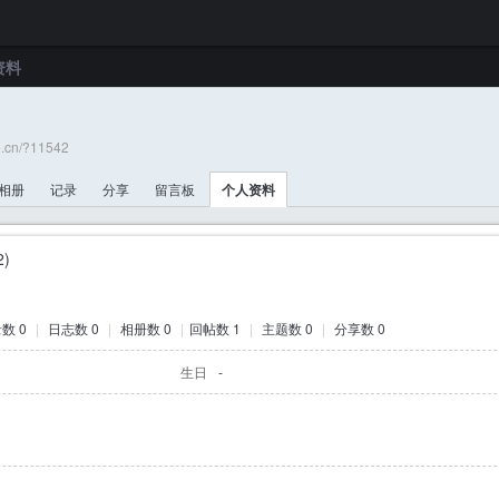
资料
e.cn/?11542
相册
记录
分享
留言板
个人资料
2)
数 0
|
日志数 0
|
相册数 0
|
回帖数 1
|
主题数 0
|
分享数 0
生日
-