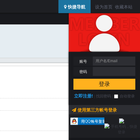
USERCENTER
快捷导航
设为首页
收藏本站
登陆 / 注册
搜索
加为好友
发送消息
账号
密码
登录
立即注册!
|
找回密码
|
自动登录
使用第三方帐号登录