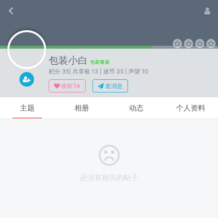
包装小白
包装簪枭
积分 35
| 共享银 13
| 迷币 35
| 声望 10
收听TA
发消息
主题
相册
动态
个人资料
还没有相关的帖子