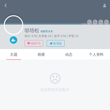
邬培松
包装官大夫
积分 374
| 共享银 23
| 迷币 374
| 声望 10
收听TA
发消息
主题
相册
动态
个人资料
还没有相关的帖子