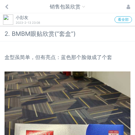
销售包装欣赏
小彭友
看全部
2023-2-13 23:08
2. BMBM眼贴欣赏(“套盒”)
盒型虽简单，但有亮点：蓝色那个脸做成了个套