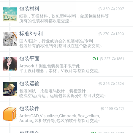
包装材料
359
2907
纸张 , 瓦楞材料 , 软包塑料材料 , 金属包装材料等
所有的包装材料都欢迎交流~
标准&专利
270
1200
国内/国外，行业或协会的包装标准/专利
包装所有的标准/专利都可以在这个版块交流~
包装平面
1
227
1861
Artwork！侧重包装类但不限于此
平面设计理念，素材，VI设计等都欢迎交流。
包装运输
326
2524
包装测试，托盘堆码设计，装柜设计，
物流空运/海运，运输包装客诉分析都可以交流~
包装软件
1199
1万
ArtiosCAD,Visualizer,Cimpack,Box_vellum,
Adobe,,装柜软件等,包装的软件都欢迎交流~