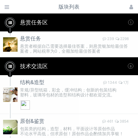
版块列表
悬赏任务区
1
悬赏任务
239
2298
悬赏者根据自己需要选择最佳答案，则悬赏银加给最佳答
案者，网站税率为0，全额加给最佳答案者
技术交流区
8
结构&造型
1344
1万
常规/异型纸箱，彩盒，缓冲结构；创新的包装结构
塑料，玻璃等包材的造型和结构设计都欢迎交流。
原创&鉴赏
461
3854
包装类的结构，造型，材料，平面设计等原创作品
不论水平高低，但求原创！原创作品会酌情加共享银！