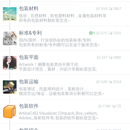
包装材料
359
2907
纸张 , 瓦楞材料 , 软包塑料材料 , 金属包装材料等
所有的包装材料都欢迎交流~
标准&专利
1
270
1200
国内/国外，行业或协会的包装标准/专利
包装所有的标准/专利都可以在这个版块交流~
包装平面
227
1860
Artwork！侧重包装类但不限于此
平面设计理念，素材，VI设计等都欢迎交流。
包装运输
326
2524
包装测试，托盘堆码设计，装柜设计，
物流空运/海运，运输包装客诉分析都可以交流~
包装软件
1199
1万
ArtiosCAD,Visualizer,Cimpack,Box_vellum,
Adobe,,装柜软件等,包装的软件都欢迎交流~