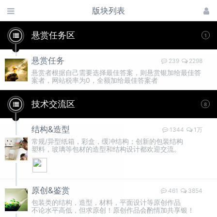
版块列表
悬赏任务区
1
悬赏任务
239
2298
悬赏者根据自己需要选择最佳答案，则悬赏银加给最佳答
案者，网站税率为0，全额加给最佳答案者
技术交流区
8
结构&造型
1344
1万
常规/异型纸箱，彩盒，缓冲结构；创新的包装结构
塑料，玻璃等包材的造型和结构设计都欢迎交流。
原创&鉴赏
461
3854
包装类的结构，造型，材料，平面设计等原创作品
不论水平高低，但求原创！原创作品会酌情加共享银！