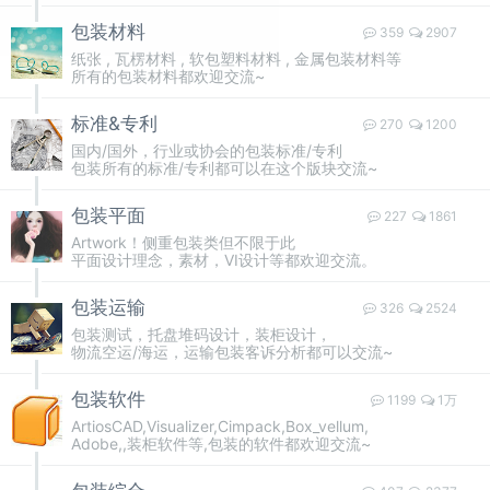
包装材料
359
2907
纸张 , 瓦楞材料 , 软包塑料材料 , 金属包装材料等
所有的包装材料都欢迎交流~
标准&专利
270
1200
国内/国外，行业或协会的包装标准/专利
包装所有的标准/专利都可以在这个版块交流~
包装平面
227
1861
Artwork！侧重包装类但不限于此
平面设计理念，素材，VI设计等都欢迎交流。
包装运输
326
2524
包装测试，托盘堆码设计，装柜设计，
物流空运/海运，运输包装客诉分析都可以交流~
包装软件
1199
1万
ArtiosCAD,Visualizer,Cimpack,Box_vellum,
Adobe,,装柜软件等,包装的软件都欢迎交流~