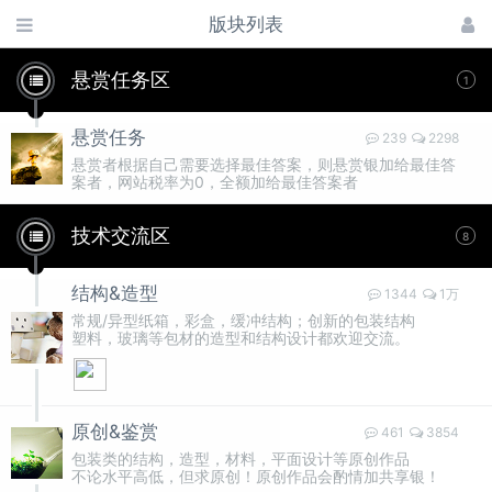
版块列表
悬赏任务区
1
悬赏任务
239
2298
悬赏者根据自己需要选择最佳答案，则悬赏银加给最佳答
案者，网站税率为0，全额加给最佳答案者
技术交流区
8
结构&造型
1344
1万
常规/异型纸箱，彩盒，缓冲结构；创新的包装结构
塑料，玻璃等包材的造型和结构设计都欢迎交流。
原创&鉴赏
461
3854
包装类的结构，造型，材料，平面设计等原创作品
不论水平高低，但求原创！原创作品会酌情加共享银！