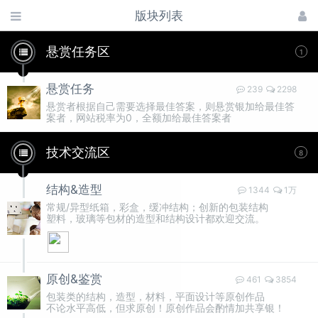
版块列表
悬赏任务区
1
悬赏任务
239
2298
悬赏者根据自己需要选择最佳答案，则悬赏银加给最佳答
案者，网站税率为0，全额加给最佳答案者
技术交流区
8
结构&造型
1344
1万
常规/异型纸箱，彩盒，缓冲结构；创新的包装结构
塑料，玻璃等包材的造型和结构设计都欢迎交流。
原创&鉴赏
461
3854
包装类的结构，造型，材料，平面设计等原创作品
不论水平高低，但求原创！原创作品会酌情加共享银！