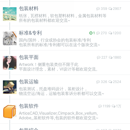
包装材料
359
2907
纸张 , 瓦楞材料 , 软包塑料材料 , 金属包装材料等
所有的包装材料都欢迎交流~
标准&专利
1
270
1200
国内/国外，行业或协会的包装标准/专利
包装所有的标准/专利都可以在这个版块交流~
包装平面
227
1860
Artwork！侧重包装类但不限于此
平面设计理念，素材，VI设计等都欢迎交流。
包装运输
326
2524
包装测试，托盘堆码设计，装柜设计，
物流空运/海运，运输包装客诉分析都可以交流~
包装软件
1199
1万
ArtiosCAD,Visualizer,Cimpack,Box_vellum,
Adobe,,装柜软件等,包装的软件都欢迎交流~